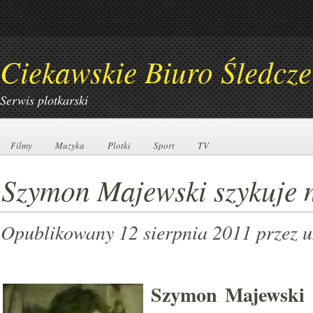
Ciekawskie Biuro Śledcze
Serwis plotkarski
Filmy
Filmy
Muzyka
Muzyka
Plotki
Plotki
Sport
Sport
TV
TV
Szymon Majewski szykuje
Opublikowany 12 sierpnia 2011
przez 
Szymon Majewski