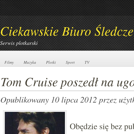
Ciekawskie Biuro Śledcze
Serwis plotkarski
Filmy
Filmy
Muzyka
Muzyka
Plotki
Plotki
Sport
Sport
TV
TV
Tom Cruise poszedł na ug
Opublikowany 10 lipca 2012
przez uży
Obędzie się bez pu