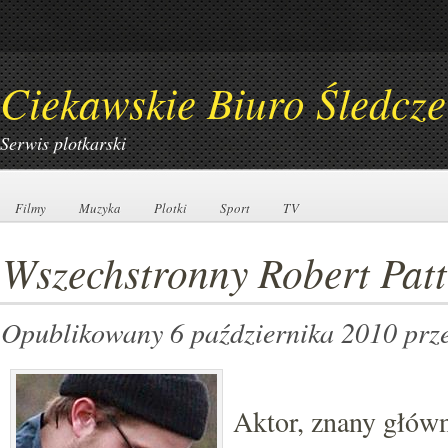
Ciekawskie Biuro Śledcze
Serwis plotkarski
Filmy
Filmy
Muzyka
Muzyka
Plotki
Plotki
Sport
Sport
TV
TV
Wszechstronny Robert Pat
Opublikowany 6 października 2010
prz
Aktor, znany główn