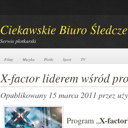
Ciekawskie Biuro Śledcze
Serwis plotkarski
Filmy
Filmy
Muzyka
Muzyka
Plotki
Plotki
Sport
Sport
TV
TV
X-factor liderem wśród p
Opublikowany 15 marca 2011
przez uż
X-factor
Program „