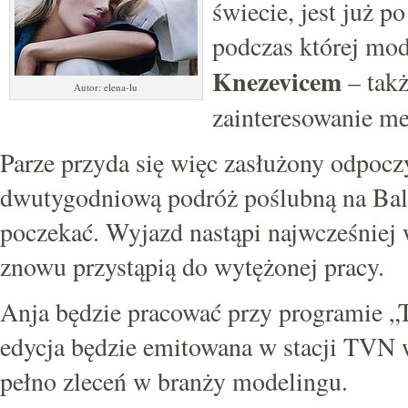
świecie, jest już 
podczas której mod
Knezevicem
– tak
Autor: elena-lu
zainteresowanie me
Parze przyda się więc zasłużony odpoc
dwutygodniową podróż poślubną na Bali
poczekać. Wyjazd nastąpi najwcześniej 
znowu przystąpią do wytężonej pracy.
Anja będzie pracować przy programie „
edycja będzie emitowana w stacji TVN 
pełno zleceń w branży modelingu.