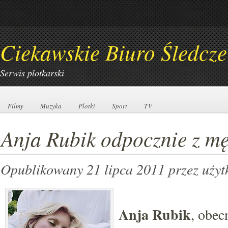
Ciekawskie Biuro Śledcze
Serwis plotkarski
Filmy
Filmy
Muzyka
Muzyka
Plotki
Plotki
Sport
Sport
TV
TV
Anja Rubik odpocznie z m
Opublikowany 21 lipca 2011
przez uży
Anja Rubik
, obec