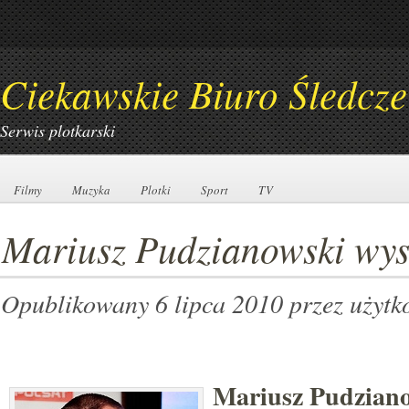
Ciekawskie Biuro Śledcze
Serwis plotkarski
Filmy
Filmy
Muzyka
Muzyka
Plotki
Plotki
Sport
Sport
TV
TV
Mariusz Pudzianowski wyst
Opublikowany 6 lipca 2010
przez użyt
Mariusz Pudzian