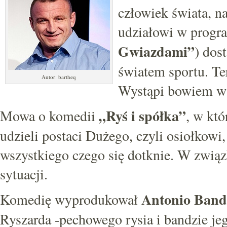
człowiek świata, na
udziałowi w progr
Gwiazdami”
) dos
światem sportu. Te
Autor: bartheq
Wystąpi bowiem w
„Ryś i spółka”
Mowa o komedii
, w któ
udzieli postaci Dużego, czyli osiołkowi
wszystkiego czego się dotknie. W zwią
sytuacji.
Antonio Band
Komedię wyprodukował
Ryszarda -pechowego rysia i bandzie je