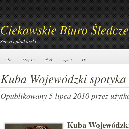
Ciekawskie Biuro Śledcze
Serwis plotkarski
Filmy
Filmy
Muzyka
Muzyka
Plotki
Plotki
Sport
Sport
TV
TV
Kuba Wojewódzki spotyka s
Opublikowany 5 lipca 2010
przez użyt
Kuba Wojewódzk