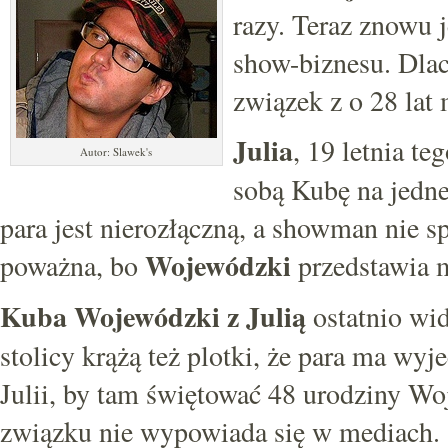
razy. Teraz znowu 
show-biznesu. Dla
związek z o 28 lat
Julia
, 19 letnia t
Autor: Slawek's
sobą Kubę na jedne
para jest nierozłączną, a showman nie s
Wojewódzki
poważna, bo
przedstawia m
Kuba Wojewódzki z Julią
ostatnio wi
stolicy krążą też plotki, że para ma wy
Julii, by tam świętować 48 urodziny W
związku nie wypowiada się w mediach.