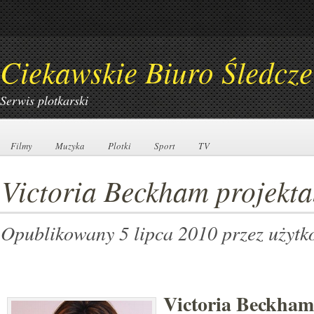
Ciekawskie Biuro Śledcze
Serwis plotkarski
Filmy
Filmy
Muzyka
Muzyka
Plotki
Plotki
Sport
Sport
TV
TV
Victoria Beckham projekt
Opublikowany 5 lipca 2010
przez użyt
Victoria Beckham