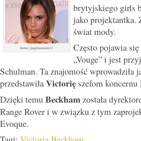
brytyjskiego girls 
jako projektantka.
świat mody.
Często pojawia się
Autor: jingdianmeinv1
„Vouge” i jest przy
Schulman. Ta znajomość wprowadziła ją
Victorię
przedstawiła
szefom koncernu
Beckham
Dzięki temu
została dyrekto
Range Rover i w związku z tym zaproje
Evoque.
Tagi:
Victoria Beckham